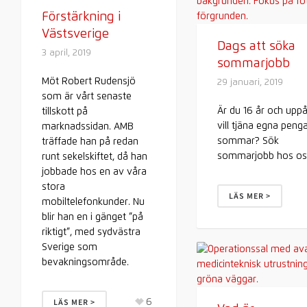
Förstärkning i
Västsverige
Dags att söka
3 april, 2019
sommarjobb
Möt Robert Rudensjö
29 januari, 2019
som är vårt senaste
Är du 16 år och uppå
tillskott på
vill tjäna egna penga
marknadssidan. AMB
sommar? Sök
träffade han på redan
sommarjobb hos os
runt sekelskiftet, då han
jobbade hos en av våra
stora
LÄS MER >
mobiltelefonkunder. Nu
blir han en i gänget ”på
riktigt”, med sydvästra
Sverige som
bevakningsområde.
6
LÄS MER >