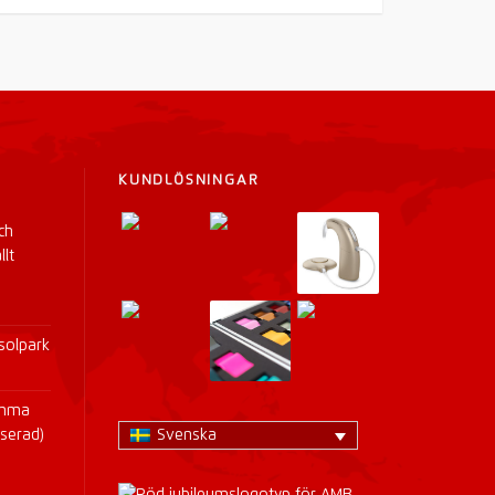
KUNDLÖSNINGAR
ch
llt
solpark
amma
iserad)
Svenska