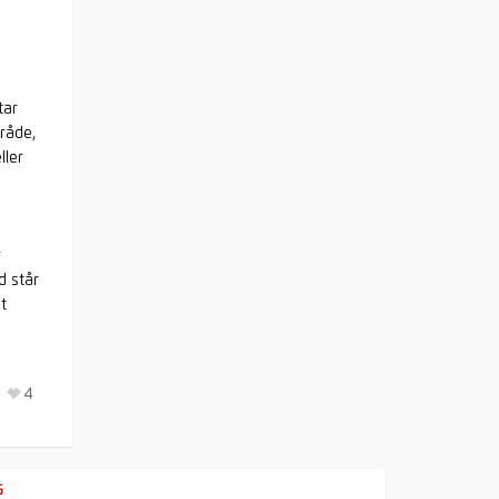
tar
råde,
ller
r
d står
t
4
G