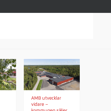
AMB utvecklar
vidare –
kommunen säljer