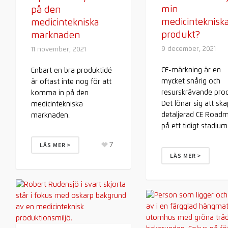
min
på den
medicinteknisk
medicintekniska
produkt?
marknaden
9 december, 2021
11 november, 2021
CE-märkning är en
Enbart en bra produktidé
mycket snårig och
är oftast inte nog för att
resurskrävande proc
komma in på den
Det lönar sig att sk
medicintekniska
detaljerad CE Road
marknaden.
på ett tidigt stadium
7
LÄS MER >
LÄS MER >