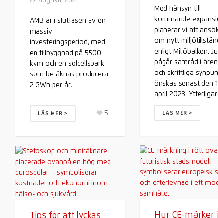
22 augusti, 2024
Med hänsyn till
kommande expansi
AMB är i slutfasen av en
planerar vi att ansö
massiv
om nytt miljötillstån
investeringsperiod, med
enligt Miljöbalken. J
en tillbyggnad på 5500
pågår samråd i ären
kvm och en solcellspark
och skriftliga synpun
som beräknas producera
önskas senast den 
2 GWh per år.
april 2023. Ytterligare 
5
LÄS MER >
LÄS MER >
Hur CE-märker 
Tips för att lyckas