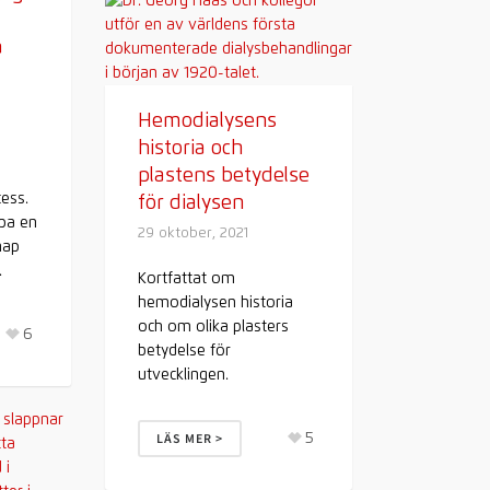
a
Hemodialysens
historia och
plastens betydelse
ess.
för dialysen
apa en
29 oktober, 2021
map
.
Kortfattat om
hemodialysen historia
och om olika plasters
6
betydelse för
utvecklingen.
5
LÄS MER >