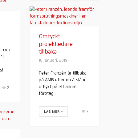
Omtyckt
projektledare
t och
tillbaka
r i
18 januari, 2019
s!
Peter Franzén är tillbaka
på AMB efter en årslång
utflykt på ett annat
2
företag.
7
LÄS MER >