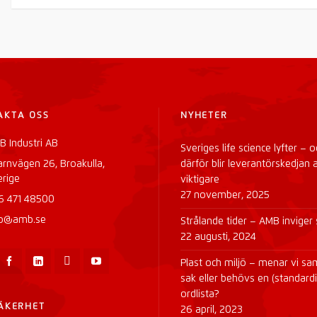
AKTA OSS
NYHETER
B Industri AB
Sveriges life science lyfter – o
arnvägen 26, Broakulla,
därför blir leverantörskedjan a
erige
viktigare
27 november, 2025
6 471 48500
fo@amb.se
Strålande tider – AMB inviger 
22 augusti, 2024
Plast och miljö – menar vi s
sak eller behövs en (standard
ordlista?
SÄKERHET
26 april, 2023