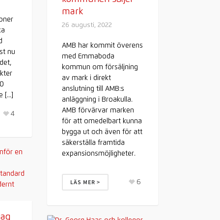
mark
oner
26 augusti, 2022
ka
d
AMB har kommit överens
ust nu
med Emmaboda
det,
kommun om försäljning
kter
av mark i direkt
10
anslutning till AMB:s
[...]
anläggning i Broakulla.
AMB förvärvar marken
4
för att omedelbart kunna
bygga ut och även för att
säkerställa framtida
expansionsmöjligheter.
6
LÄS MER >
jag