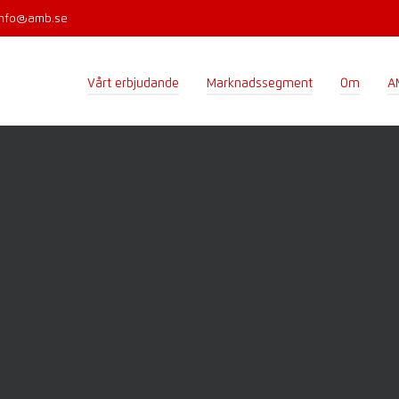
info@amb.se
Vårt erbjudande
Marknadssegment
Om
A