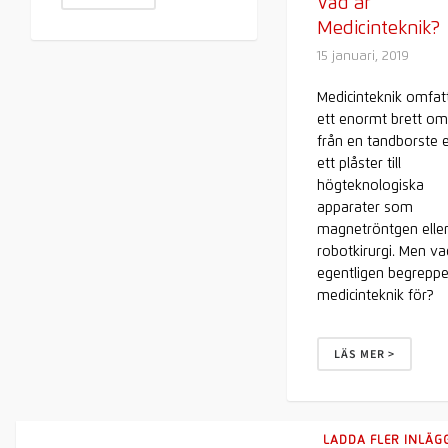
Vad är
Medicinteknik?
15 januari, 2019
Medicinteknik omfat
ett enormt brett om
från en tandborste e
ett plåster till
högteknologiska
apparater som
magnetröntgen elle
robotkirurgi. Men va
egentligen begreppe
medicinteknik för?
LÄS MER >
LADDA FLER INLÄG