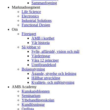
Sammanfogning
Marknadssegment
Life Science
Electronics
Industrial Solutions
Functional Design
Om
Företaget
AMB i korthet
Vår historia
Så jobbar vi
Syfte, affärsidé, vision och mål
Värderingar
Våra 12 principer
Uppförandekod
Bolagsstyrning
Ägande, styrelse och ledning
Hållbar utveckling
Kvalitets- och miljöstyrning
AMB Academy
Kunskapsbloggen
Seminarium
Ytbehandlingsskolan
Kundlösningar
Ordlista