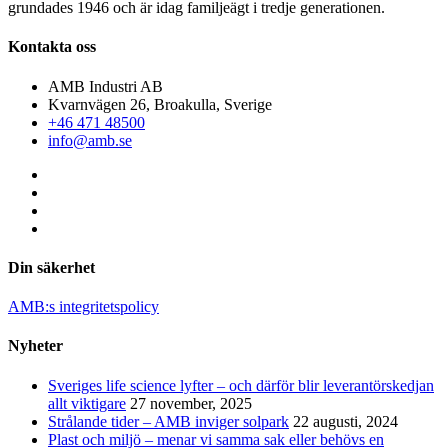
grundades 1946 och är idag familjeägt i tredje generationen.
Kontakta oss
AMB Industri AB
Kvarnvägen 26, Broakulla, Sverige
+46 471 48500
info@amb.se
Din säkerhet
AMB:s integritetspolicy
Nyheter
Sveriges life science lyfter – och därför blir leverantörskedjan
allt viktigare
27 november, 2025
Strålande tider – AMB inviger solpark
22 augusti, 2024
Plast och miljö – menar vi samma sak eller behövs en