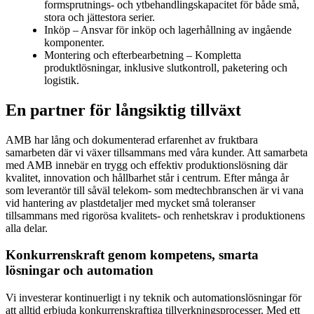
formsprutnings- och ytbehandlingskapacitet för både små,
stora och jättestora serier.
Inköp – Ansvar för inköp och lagerhållning av ingående
komponenter.
Montering och efterbearbetning – Kompletta
produktlösningar, inklusive slutkontroll, paketering och
logistik.
En partner för långsiktig tillväxt
AMB har lång och dokumenterad erfarenhet av fruktbara
samarbeten där vi växer tillsammans med våra kunder. Att samarbeta
med AMB innebär en trygg och effektiv produktionslösning där
kvalitet, innovation och hållbarhet står i centrum. Efter många år
som leverantör till såväl telekom- som medtechbranschen är vi vana
vid hantering av plastdetaljer med mycket små toleranser
tillsammans med rigorösa kvalitets- och renhetskrav i produktionens
alla delar.
Konkurrenskraft genom kompetens, smarta
lösningar och automation
Vi investerar kontinuerligt i ny teknik och automationslösningar för
att alltid erbjuda konkurrenskraftiga tillverkningsprocesser. Med ett