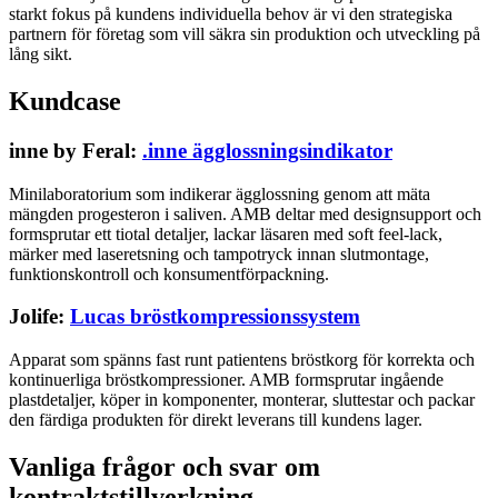
starkt fokus på kundens individuella behov är vi den strategiska
partnern för företag som vill säkra sin produktion och utveckling på
lång sikt.
Kundcase
inne by Feral:
.inne ägglossningsindikator
Minilaboratorium som indikerar ägglossning genom att mäta
mängden progesteron i saliven. AMB deltar med designsupport och
formsprutar ett tiotal detaljer, lackar läsaren med soft feel-lack,
märker med laseretsning och tampotryck innan slutmontage,
funktionskontroll och konsumentförpackning.
Jolife:
Lucas bröstkompressionssystem
Apparat som spänns fast runt patientens bröstkorg för korrekta och
kontinuerliga bröstkompressioner. AMB formsprutar ingående
plastdetaljer, köper in komponenter, monterar, sluttestar och packar
den färdiga produkten för direkt leverans till kundens lager.
Vanliga frågor och svar om
kontraktstillverkning