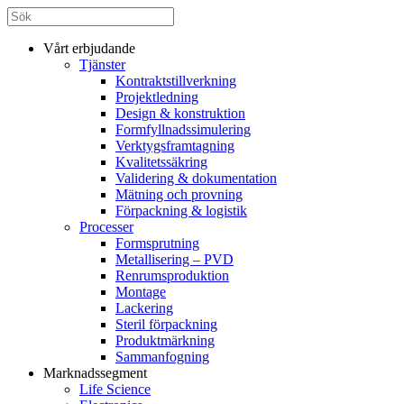
Vårt erbjudande
Tjänster
Kontraktstillverkning
Projektledning
Design & konstruktion
Formfyllnadssimulering
Verktygsframtagning
Kvalitetssäkring
Validering & dokumentation
Mätning och provning
Förpackning & logistik
Processer
Formsprutning
Metallisering – PVD
Renrumsproduktion
Montage
Lackering
Steril förpackning
Produktmärkning
Sammanfogning
Marknadssegment
Life Science