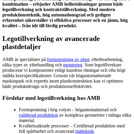
kombination – erbjuder AMB helhetslösningar genom både
legotillverkning och kontraktstillverkning. Med modern
produktionsteknik, hög automationsgrad och gedigen
erfarenhet säkerställer vi effektiva processer och en jämn, hög
kvalitet – från idé till färdig produkt.
Legotillverkning av avancerade
plastdetaljer
AMB är specialister på
formsprutning av plast
, efterbearbetning,
olika typer av ytbehandling och
montering
. Som legotillverkare
producerar vi komponenter enligt kundens ritningar och ofta högt
ställda kravspecifikationer. Genom vår högautomatiserade
maskinpark och expertis inom plastkonstruktion kan vi optimera
både produktdesign och produktionseffektivitet.
Fördelar med legotillverkning hos AMB
Formsprutning i hög volym – högautomatiserad och
validerad produktion
av komplexa geometrier i många olika
material.
Kvalitetssäkrade processer – Certifierad produktion med
full spårbarhet och avancerad
mätteknik
.