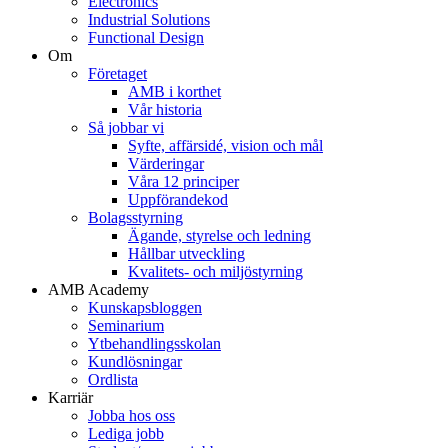
Electronics
Industrial Solutions
Functional Design
Om
Företaget
AMB i korthet
Vår historia
Så jobbar vi
Syfte, affärsidé, vision och mål
Värderingar
Våra 12 principer
Uppförandekod
Bolagsstyrning
Ägande, styrelse och ledning
Hållbar utveckling
Kvalitets- och miljöstyrning
AMB Academy
Kunskapsbloggen
Seminarium
Ytbehandlingsskolan
Kundlösningar
Ordlista
Karriär
Jobba hos oss
Lediga jobb