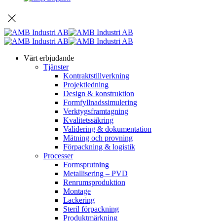
Vårt erbjudande
Tjänster
Kontraktstillverkning
Projektledning
Design & konstruktion
Formfyllnadssimulering
Verktygsframtagning
Kvalitetssäkring
Validering & dokumentation
Mätning och provning
Förpackning & logistik
Processer
Formsprutning
Metallisering – PVD
Renrumsproduktion
Montage
Lackering
Steril förpackning
Produktmärkning