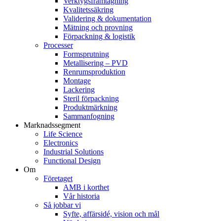
Verktygsframtagning
Kvalitetssäkring
Validering & dokumentation
Mätning och provning
Förpackning & logistik
Processer
Formsprutning
Metallisering – PVD
Renrumsproduktion
Montage
Lackering
Steril förpackning
Produktmärkning
Sammanfogning
Marknadssegment
Life Science
Electronics
Industrial Solutions
Functional Design
Om
Företaget
AMB i korthet
Vår historia
Så jobbar vi
Syfte, affärsidé, vision och mål