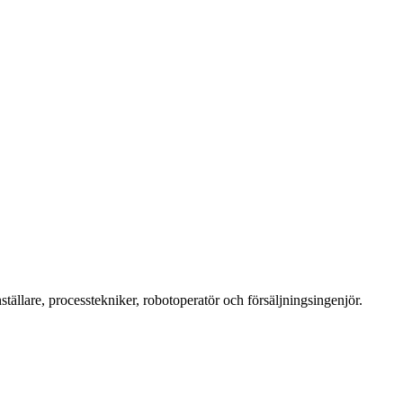
heter
nställare, processtekniker, robotoperatör och försäljningsingenjör.