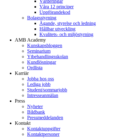
Värderingar
Våra 12 principer
Uppförandekod
Bolagsstyrning
Ägande, styrelse och ledning
Hållbar utveckling
Kvalitets- och miljöstyrning
AMB Academy
Kunskapsbloggen
Seminarium
Ytbehandlingsskolan
Kundlösningar
Ordlista
Karriär
Jobba hos oss
Lediga jobb
Student/sommarjobb
Intresseanmälan
Press
Nyheter
Bildbank
Pressmeddelanden
Kontakt
Kontaktuppgifter
Kontaktpersoner