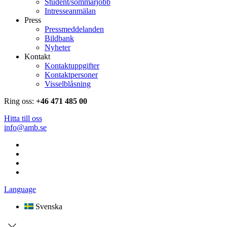
Student/sommarjobb
Intresseanmälan
Press
Pressmeddelanden
Bildbank
Nyheter
Kontakt
Kontaktuppgifter
Kontaktpersoner
Visselblåsning
Ring oss:
+46 471 485 00
Hitta till oss
info@amb.se
Language
Svenska