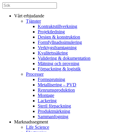
Vårt erbjudande
Tjänster
Kontraktstillverkning
Projektledning
Design & konstruktion
Formfyllnadssimulering
Verktygsframtagning
Kvalitetssäkring
Validering & dokumentation
Mätning och provning
Förpackning & logistik
Processer
Formsprutning
Metallisering – PVD
Renrumsproduktion
Montage
Lackering
Steril förpackning
Produktmärkning
Sammanfogning
Marknadssegment
Life Science