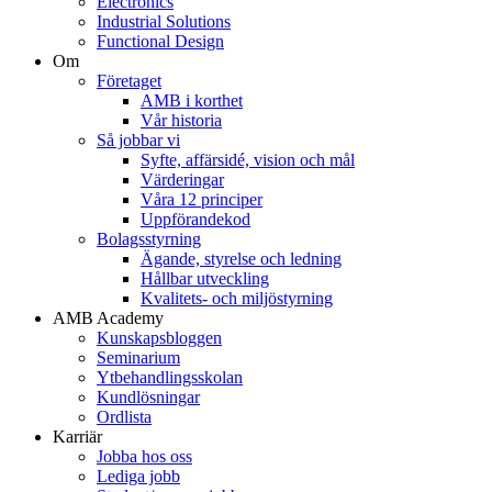
Electronics
Industrial Solutions
Functional Design
Om
Företaget
AMB i korthet
Vår historia
Så jobbar vi
Syfte, affärsidé, vision och mål
Värderingar
Våra 12 principer
Uppförandekod
Bolagsstyrning
Ägande, styrelse och ledning
Hållbar utveckling
Kvalitets- och miljöstyrning
AMB Academy
Kunskapsbloggen
Seminarium
Ytbehandlingsskolan
Kundlösningar
Ordlista
Karriär
Jobba hos oss
Lediga jobb