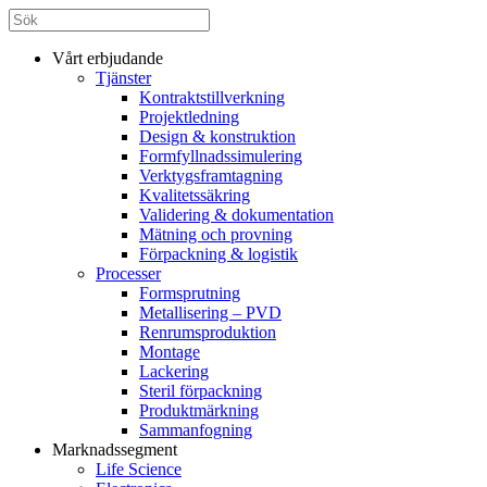
Vårt erbjudande
Tjänster
Kontraktstillverkning
Projektledning
Design & konstruktion
Formfyllnadssimulering
Verktygsframtagning
Kvalitetssäkring
Validering & dokumentation
Mätning och provning
Förpackning & logistik
Processer
Formsprutning
Metallisering – PVD
Renrumsproduktion
Montage
Lackering
Steril förpackning
Produktmärkning
Sammanfogning
Marknadssegment
Life Science