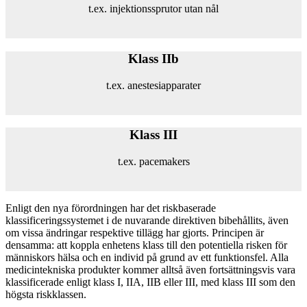
t.ex. injektionssprutor utan nål
Klass IIb
t.ex. anestesiapparater
Klass III
t.ex. pacemakers
Enligt den nya förordningen har det riskbaserade
klassificeringssystemet i de nuvarande direktiven bibehållits, även
om vissa ändringar respektive tillägg har gjorts. Principen är
densamma: att koppla enhetens klass till den potentiella risken för
människors hälsa och en individ på grund av ett funktionsfel. Alla
medicintekniska produkter kommer alltså även fortsättningsvis vara
klassificerade enligt klass I, IIA, IIB eller III, med klass III som den
högsta riskklassen.