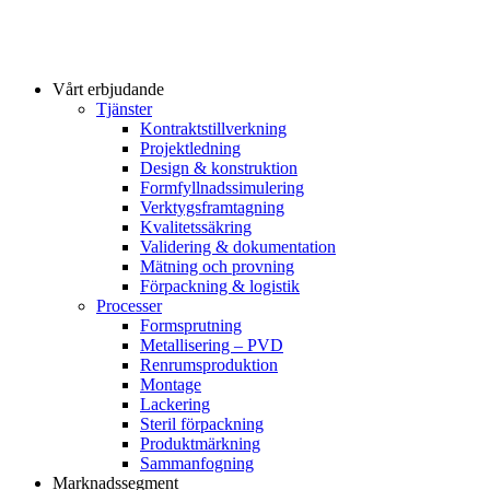
Vårt erbjudande
Tjänster
Kontraktstillverkning
Projektledning
Design & konstruktion
Formfyllnadssimulering
Verktygsframtagning
Kvalitetssäkring
Validering & dokumentation
Mätning och provning
Förpackning & logistik
Processer
Formsprutning
Metallisering – PVD
Renrumsproduktion
Montage
Lackering
Steril förpackning
Produktmärkning
Sammanfogning
Marknadssegment