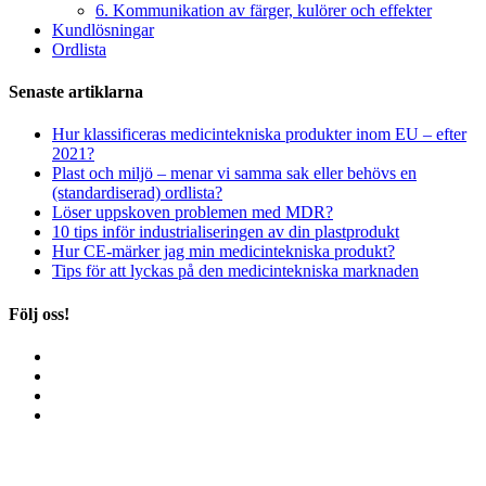
6. Kommunikation av färger, kulörer och effekter
Kundlösningar
Ordlista
Senaste artiklarna
Hur klassificeras medicintekniska produkter inom EU – efter
2021?
Plast och miljö – menar vi samma sak eller behövs en
(standardiserad) ordlista?
Löser uppskoven problemen med MDR?
10 tips inför industrialiseringen av din plastprodukt
Hur CE-märker jag min medicintekniska produkt?
Tips för att lyckas på den medicintekniska marknaden
Följ oss!