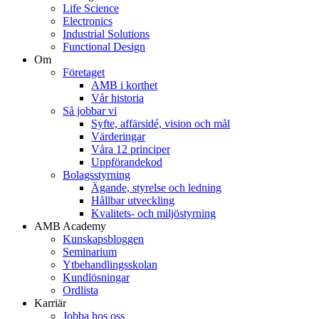
Life Science
Electronics
Industrial Solutions
Functional Design
Om
Företaget
AMB i korthet
Vår historia
Så jobbar vi
Syfte, affärsidé, vision och mål
Värderingar
Våra 12 principer
Uppförandekod
Bolagsstyrning
Ägande, styrelse och ledning
Hållbar utveckling
Kvalitets- och miljöstyrning
AMB Academy
Kunskapsbloggen
Seminarium
Ytbehandlingsskolan
Kundlösningar
Ordlista
Karriär
Jobba hos oss