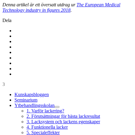
Denna artikel är ett översatt utdrag ur
The European Medical
Technology industry in figures 2018
.
Dela
3
Kunskapsbloggen
Seminarium
Ytbehandlingsskolan
1. Varför lackering?
2. Förutsättningar för bästa lackresultat
3. Lacksystem och lackens egenskaper
4. Funktionella lacker
5. Specialeffekter