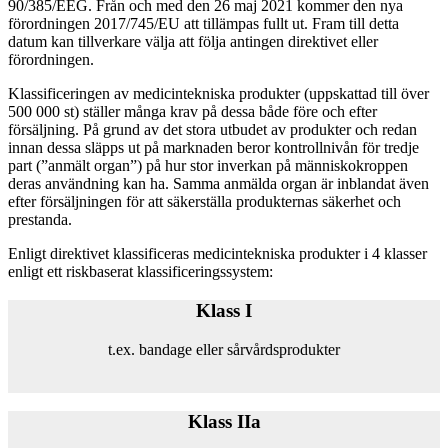
90/385/EEG. Från och med den 26 maj 2021 kommer den nya
förordningen 2017/745/EU att tillämpas fullt ut. Fram till detta
datum kan tillverkare välja att följa antingen direktivet eller
förordningen.
Klassificeringen av medicintekniska produkter (uppskattad till över
500
000
st) ställer många krav på dessa både före och efter
försäljning. På grund av det stora utbudet av produkter och redan
innan dessa släpps ut på marknaden beror kontrollnivån för tredje
part (”anmält organ”) på hur stor inverkan på människokroppen
deras användning kan ha. Samma anmälda organ är inblandat även
efter försäljningen för att säkerställa produkternas säkerhet och
prestanda.
Enligt direktivet klassificeras medicintekniska produkter i 4 klasser
enligt ett riskbaserat klassificeringssystem:
Klass I
t.ex. bandage eller sårvårdsprodukter
Klass IIa