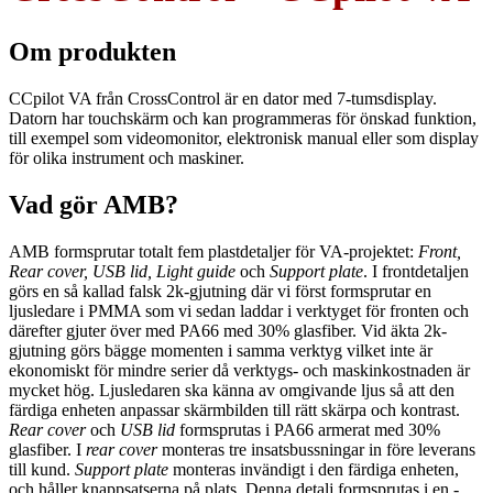
Om produkten
CCpilot VA från CrossControl är en dator med 7-tumsdisplay.
Datorn har touchskärm och kan programmeras för önskad ­funktion,
till exempel som video­monitor, ­elektronisk manual eller som display
för olika instrument och maskiner.
Vad gör AMB?
AMB formsprutar totalt fem plastdetaljer för VA-projektet:
Front,
Rear cover, USB lid, Light guide
och
Support plate
. I frontdetaljen
görs en så kallad falsk 2k-gjutning där vi först formsprutar en
ljusledare i PMMA som vi sedan laddar i verktyget för fronten och
därefter gjuter över med PA66 med 30% glasfiber. Vid äkta 2k-
gjutning görs bägge momenten i samma verktyg vilket inte är
ekonomiskt för mindre serier då verktygs- och maskin­kostnaden är
mycket hög. Ljusledaren ska känna av omgivande ljus så att den
färdiga enheten anpassar skärmbilden till rätt skärpa och kontrast.
Rear cover
och
USB lid
formsprutas i PA66 armerat med 30%
glasfiber. I
rear cover
monteras tre insatsbussningar in före leverans
till kund.
Support plate
monteras invändigt i den färdiga enheten,
och håller knapp­satserna på plats. Denna detalj formsprutas i en ­