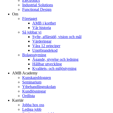
Electronics
Industrial Solutions
Functional Design
Om
Företaget
AMB i korthet
Vår historia
Så jobbar vi
Syfte, affärsidé, vision och mål
Värderingar
Våra 12 principer
Uppförandekod
Bolagsstyrning
Ägande, styrelse och ledning
Hållbar utveckling
Kvalitets- och miljöstyrning
AMB Academy
Kunskapsbloggen
Seminarium
Ytbehandlingsskolan
Kundlösningar
Ordlista
Karriär
Jobba hos oss
Lediga jobb