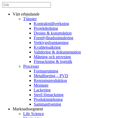
Vårt erbjudande
Tjänster
Kontraktstillverkning
Projektledning
Design & konstruktion
Formfyllnadssimulering
Verktygsframtagning
Kvalitetssäkring
Validering & dokumentation
Mätning och provning
Förpackning & logistik
Processer
Formsprutning
Metallisering – PVD
Renrumsproduktion
Montage
Lackering
Steril förpackning
Produktmärkning
Sammanfogning
Marknadssegment
Life Science