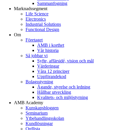
Sammanfogning
Marknadssegment
Life Science
Electronics
Industrial Solutions
Functional Design
Om
Företaget
AMB i korthet
Vår historia
Så jobbar vi
Syfte, affärsidé, vision och mål
Värderingar
Våra 12 principer
Uppförandekod
Bolagsstyrning
Ägande, styrelse och ledning
Hållbar utveckling
Kvalitets- och miljöstyrning
AMB Academy
Kunskapsbloggen
Seminarium
Ytbehandlingsskolan
Kundlösningar
Ordlista