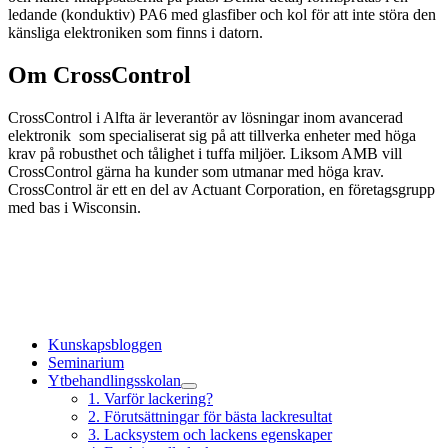
ledande (konduktiv) PA6 med glasfiber och kol för att inte störa den
känsliga elektroniken som finns i datorn.
Om CrossControl
CrossControl i Alfta är leverantör av lösningar inom avancerad
elektronik som specialiserat sig på att tillverka enheter med höga
krav på robusthet och tålighet i tuffa miljöer. Liksom AMB vill
CrossControl gärna ha kunder som utmanar med höga krav.
CrossControl är ett en del av Actuant Corporation, en företagsgrupp
med bas i Wisconsin.
Kundens produktsida (ny flik)
Kunskapsbloggen
Seminarium
Ytbehandlingsskolan
1. Varför lackering?
2. Förutsättningar för bästa lackresultat
3. Lacksystem och lackens egenskaper