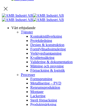
Vårt erbjudande
Tjänster
Kontraktstillverkning
Projektledning
Design & konstruktion
Formfyllnadssimulering
Verktygsframtagning
Kvalitetssäkring
Validering & dokumentation
Mätning och provning
Förpackning & logistik
Processer
Formsprutning
Metallisering – PVD
Renrumsproduktion
Montage
Lackering
Steril förpackning
Produktmärkning