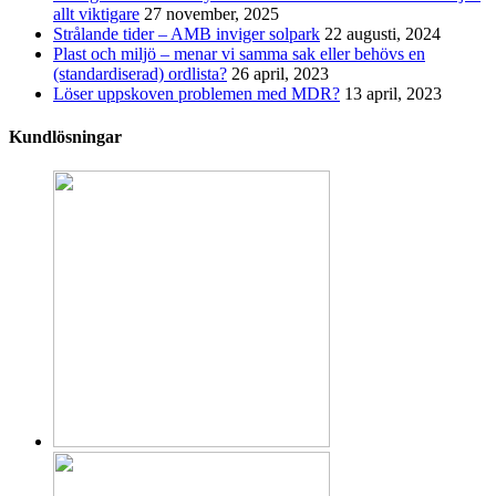
allt viktigare
27 november, 2025
Strålande tider – AMB inviger solpark
22 augusti, 2024
Plast och miljö – menar vi samma sak eller behövs en
(standardiserad) ordlista?
26 april, 2023
Löser uppskoven problemen med MDR?
13 april, 2023
Kundlösningar