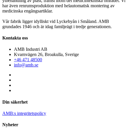
ytbehandling av plast, främst inom det medicintekniska området. Vi
har även renrumsproduktion med helautomatisk montering av
medicinska engångsartiklar.
Vår fabrik ligger idylliskt vid Lyckebyån i Småland. AMB
grundades 1946 och är idag familjeägt i tredje generationen.
Kontakta oss
AMB Industri AB
Kvarnvägen 26, Broakulla, Sverige
+46 471 48500
info@amb.se
Din säkerhet
AMB:s integritetspolicy
Nyheter