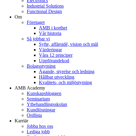
Electronics
Industrial Solutions
Functional Design
Om
Företaget
AMB i korthet
Vår historia
Så jobbar vi
Syfte, affärsidé, vision och mål
Värderingar
Våra 12 principer
Uppförandekod
Bolagsstyrning
Ägande, styrelse och ledning
Hållbar utveckling
Kvalitets- och miljöstyrning
AMB Academy
Kunskapsbloggen
Seminarium
Ytbehandlingsskolan
Kundlösningar
Ordlista
Karriär
Jobba hos oss
Lediga jobb