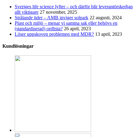
Sveriges life science lyfter – och därför blir leverantörskedjan
allt viktigare
27 november, 2025
Strålande tider – AMB inviger solpark
22 augusti, 2024
Plast och miljö – menar vi samma sak eller behövs en
(standardiserad) ordlista?
26 april, 2023
Löser uppskoven problemen med MDR?
13 april, 2023
Kundlösningar