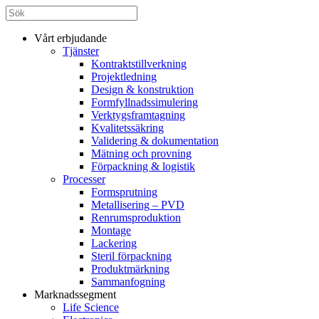
Vårt erbjudande
Tjänster
Kontraktstillverkning
Projektledning
Design & konstruktion
Formfyllnadssimulering
Verktygsframtagning
Kvalitetssäkring
Validering & dokumentation
Mätning och provning
Förpackning & logistik
Processer
Formsprutning
Metallisering – PVD
Renrumsproduktion
Montage
Lackering
Steril förpackning
Produktmärkning
Sammanfogning
Marknadssegment
Life Science