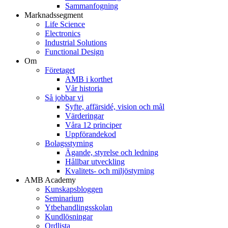
Sammanfogning
Marknadssegment
Life Science
Electronics
Industrial Solutions
Functional Design
Om
Företaget
AMB i korthet
Vår historia
Så jobbar vi
Syfte, affärsidé, vision och mål
Värderingar
Våra 12 principer
Uppförandekod
Bolagsstyrning
Ägande, styrelse och ledning
Hållbar utveckling
Kvalitets- och miljöstyrning
AMB Academy
Kunskapsbloggen
Seminarium
Ytbehandlingsskolan
Kundlösningar
Ordlista