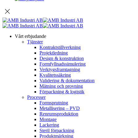
Vårt erbjudande
Tjänster
Kontraktstillverkning
Projektledning
Design & konstruktion
Formfyllnadssimulering
Verktygsframtagning
Kvalitetssäkring
Validering & dokumentation
Mätning och provning
Förpackning & logistik
Processer
Formsprutning
Metallisering – PVD
Renrumsproduktion
Montage
Lackering
Steril förpackning
Produktmärkning