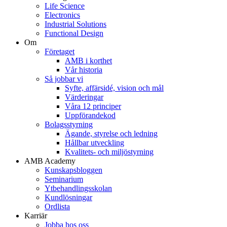
Life Science
Electronics
Industrial Solutions
Functional Design
Om
Företaget
AMB i korthet
Vår historia
Så jobbar vi
Syfte, affärsidé, vision och mål
Värderingar
Våra 12 principer
Uppförandekod
Bolagsstyrning
Ägande, styrelse och ledning
Hållbar utveckling
Kvalitets- och miljöstyrning
AMB Academy
Kunskapsbloggen
Seminarium
Ytbehandlingsskolan
Kundlösningar
Ordlista
Karriär
Jobba hos oss