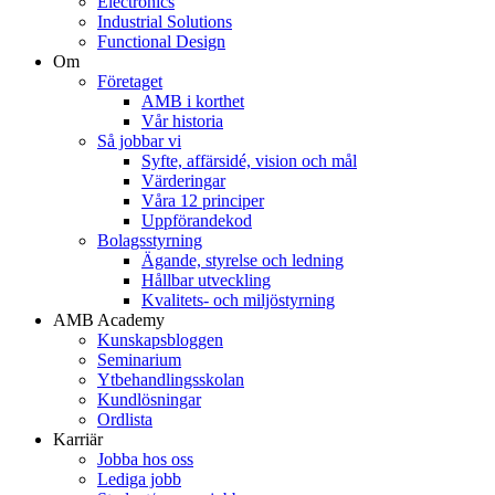
Electronics
Industrial Solutions
Functional Design
Om
Företaget
AMB i korthet
Vår historia
Så jobbar vi
Syfte, affärsidé, vision och mål
Värderingar
Våra 12 principer
Uppförandekod
Bolagsstyrning
Ägande, styrelse och ledning
Hållbar utveckling
Kvalitets- och miljöstyrning
AMB Academy
Kunskapsbloggen
Seminarium
Ytbehandlingsskolan
Kundlösningar
Ordlista
Karriär
Jobba hos oss
Lediga jobb