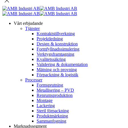
Vårt erbjudande
Tjänster
Kontraktstillverkning
Projektledning
Design & konstruktion
Formfyllnadssimulering
Verktygsframtagning
Kvalitetssäkring
Validering & dokumentation
Mätning och provning
Förpackning & logistik
Processer
Formsprutning
Metallisering – PVD
Renrumsproduktion
Montage
Lackering
Steril förpackning
Produktmärkning
Sammanfogning
Marknadssegment