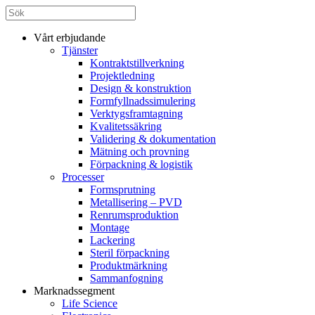
Vårt erbjudande
Tjänster
Kontraktstillverkning
Projektledning
Design & konstruktion
Formfyllnadssimulering
Verktygsframtagning
Kvalitetssäkring
Validering & dokumentation
Mätning och provning
Förpackning & logistik
Processer
Formsprutning
Metallisering – PVD
Renrumsproduktion
Montage
Lackering
Steril förpackning
Produktmärkning
Sammanfogning
Marknadssegment
Life Science